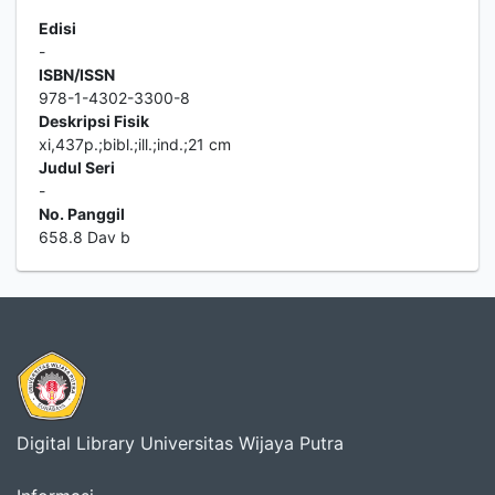
Edisi
-
ISBN/ISSN
978-1-4302-3300-8
Deskripsi Fisik
xi,437p.;bibl.;ill.;ind.;21 cm
Judul Seri
-
No. Panggil
658.8 Dav b
Digital Library Universitas Wijaya Putra