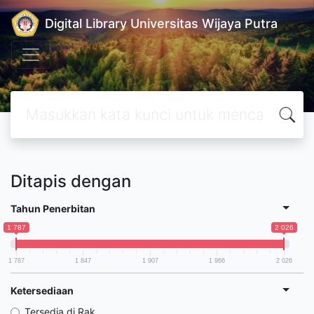
Digital Library Universitas Wijaya Putra
Ditapis dengan
Tahun Penerbitan
1 787
2 026
1 787
1 847
1 907
1 966
2 026
Ketersediaan
Tersedia di Rak