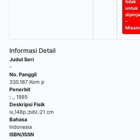
tidak
untuk
dipinj
-
Missi
Informasi Detail
Judul Seri
-
No. Panggil
330.187 Kom p
Penerbit
:
.,
1985
Deskripsi Fisik
ix,148p.;bibl.:21 cm
Bahasa
Indonesia
ISBN/ISSN