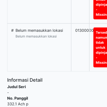
dipinj
-
Missi
#
Belum memasukkan lokasi
0130000000456
Tersed
Belum memasukkan lokasi
namu
tidak
untuk
dipinj
-
Missi
Informasi Detail
Judul Seri
-
No. Panggil
332.1 Ach p