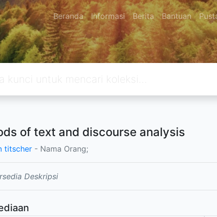
Beranda
Informasi
Berita
Bantuan
Pust
ds of text and discourse analysis
 titscher
- Nama Orang;
rsedia Deskripsi
ediaan