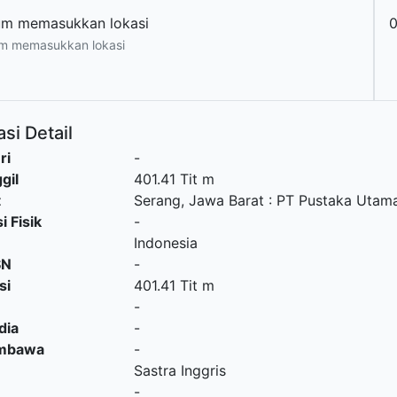
um memasukkan lokasi
m memasukkan lokasi
si Detail
ri
-
gil
401.41 Tit m
t
Serang, Jawa Barat
:
PT Pustaka Utama 
i Fisik
-
Indonesia
SN
-
si
401.41 Tit m
-
dia
-
embawa
-
Sastra Inggris
-