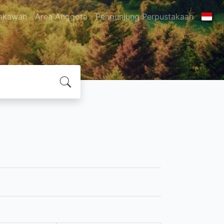
akawan
Area Anggota
Pengunjung Perpustakaan