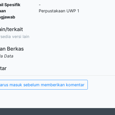
il Spesifik
-
aan
Perpustakaan UWP 1
ngjawab
ain/terkait
sedia versi lain
an Berkas
da Data
tar
arus masuk sebelum memberikan komentar