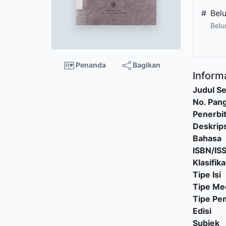
#
Bel
Belu
Penanda
Bagikan
Informa
Judul Se
No. Pang
Penerbi
Deskrips
Bahasa
ISBN/IS
Klasifika
Tipe Isi
Tipe Me
Tipe P
Edisi
Subjek