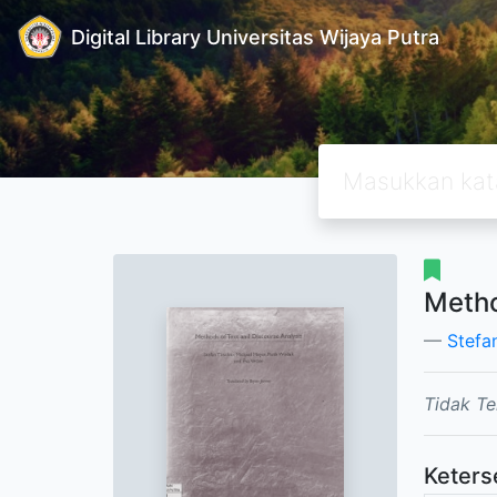
Digital Library Universitas Wijaya Putra
Metho
Stefan
Tidak Te
Keters