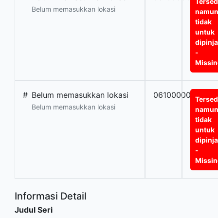
Tersed
Belum memasukkan lokasi
namu
tidak
untuk
dipinj
-
Missi
#
Belum memasukkan lokasi
0610000000659
Tersed
Belum memasukkan lokasi
namu
tidak
untuk
dipinj
-
Missi
Informasi Detail
Judul Seri