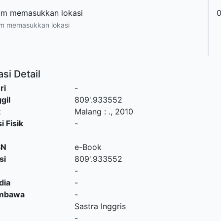
um memasukkan lokasi
m memasukkan lokasi
si Detail
ri
-
gil
809'.933552
t
Malang
:
.,
2010
i Fisik
-
SN
e-Book
si
809'.933552
-
dia
-
embawa
-
Sastra Inggris
-