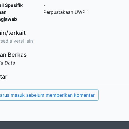
il Spesifik
-
aan
Perpustakaan UWP 1
ngjawab
ain/terkait
sedia versi lain
an Berkas
da Data
tar
arus masuk sebelum memberikan komentar