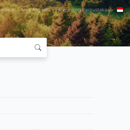
akawan
Area Anggota
Pengunjung Perpustakaan