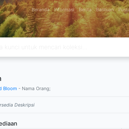
Beranda
Informasi
Berita
Bantuan
Pust
m
d Bloom
- Nama Orang;
rsedia Deskripsi
ediaan