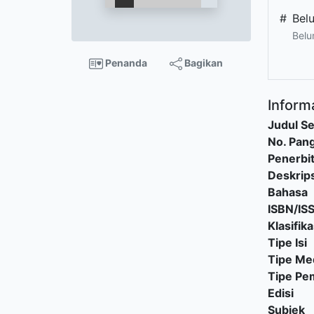
#
Bel
Belu
Penanda
Bagikan
Informa
Judul Se
No. Pang
Penerbi
Deskrips
Bahasa
ISBN/IS
Klasifika
Tipe Isi
Tipe Me
Tipe P
Edisi
Subjek