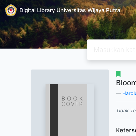
Digital Library Universitas Wijaya Putra
Bloo
Harol
Tidak Te
Keters