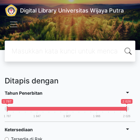
Digital Library Universitas Wijaya Putra
Ditapis dengan
Tahun Penerbitan
1 787
2 026
1 787
1 847
1 907
1 966
2 026
Ketersediaan
Tersedia di Rak