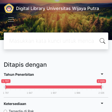
Digital Library Universitas Wijaya Putra
Ditapis dengan
Tahun Penerbitan
1 787
2 026
1 787
1 847
1 907
1 966
2 026
Ketersediaan
Tersedia di Rak