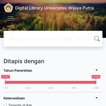
Digital Library Universitas Wijaya Putra
Ditapis dengan
Tahun Penerbitan
1 787
2 026
1 787
1 847
1 907
1 966
2 026
Ketersediaan
Tersedia di Rak