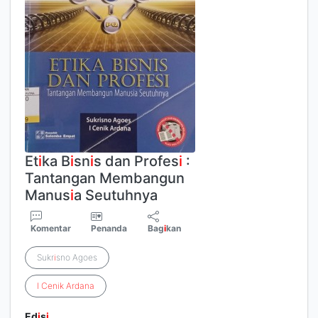
Et
i
ka B
i
sn
i
s dan Profes
i
:
Tantangan Membangun
Manus
i
a Seutuhnya
Komentar
Penanda
Bag
i
kan
Sukr
i
sno Agoes
I
Cenik
Ardana
Ed
i
s
i