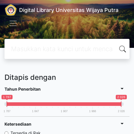
Digital Library Universitas Wijaya Putra
Ditapis dengan
Tahun Penerbitan
1 787
2 026
1 787
1 847
1 907
1 966
2 026
Ketersediaan
Tersedia di Rak