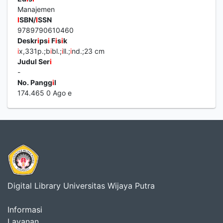
Manajemen
I
SBN/
I
SSN
9789790610460
Deskr
i
ps
i
F
i
s
i
k
i
x,331p.;b
i
bl.;
i
ll.;
i
nd.;23 cm
Judul Ser
i
-
No. Pangg
i
l
174.465 0 Ago e
Digital Library Universitas Wijaya Putra
Informasi
Layanan