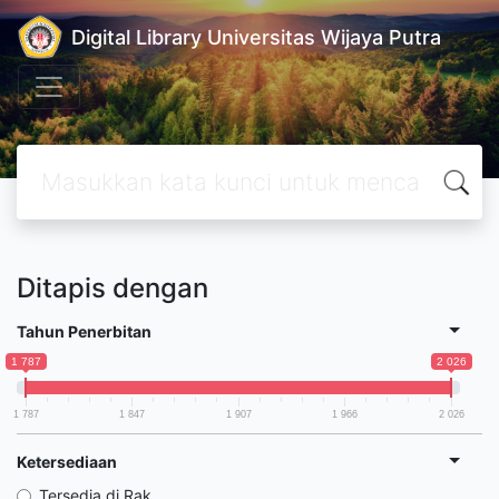
Digital Library Universitas Wijaya Putra
Ditapis dengan
Tahun Penerbitan
1 787
2 026
1 787
1 847
1 907
1 966
2 026
Ketersediaan
Tersedia di Rak