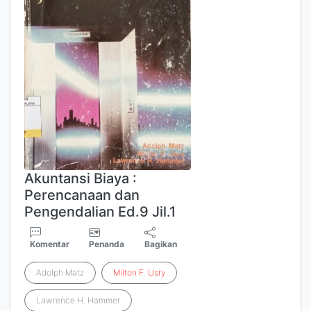
Akuntansi Biaya :
Perencanaan dan
Pengendalian Ed.9 Jil.1
Komentar
Penanda
Bagikan
Adolph Matz
Milton
F
.
Usry
Lawrence H. Hammer