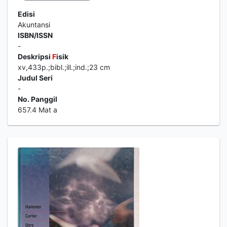
Edisi
Akuntansi
ISBN/ISSN
-
Deskripsi
F
isik
xv,433p.;bibl.;ill.;ind.;23 cm
Judul Seri
-
No. Panggil
657.4 Mat a