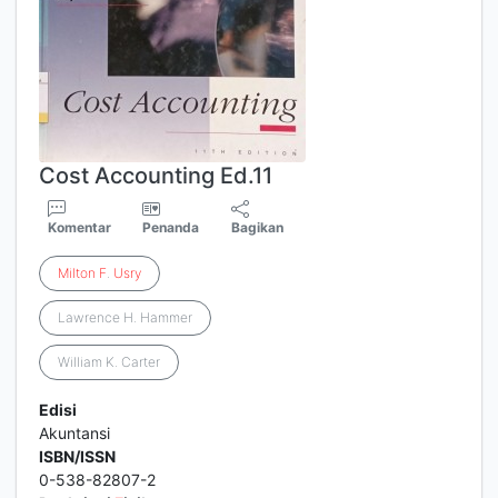
Cost Accounting Ed.11
Komentar
Penanda
Bagikan
Milton
F
.
Usry
Lawrence H. Hammer
William K. Carter
Edisi
Akuntansi
ISBN/ISSN
0-538-82807-2