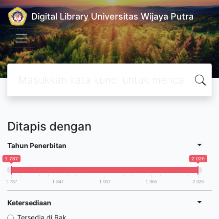
Digital Library Universitas Wijaya Putra
Ditapis dengan
Tahun Penerbitan
1 787
2 026
1 787
1 847
1 907
1 966
2 026
Ketersediaan
Tersedia di Rak